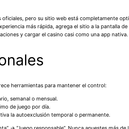
s oficiales, pero su sitio web está completamente opt
eriencia más rápida, agrega el sitio a la pantalla de
icaciones y cargar el casino casi como una app nativa.
onales
rece herramientas para mantener el control:
ario, semanal o mensual.
mo de juego por día.
tiva la autoexclusión temporal o permanente.
nta” → “Juego responsable”. Nunca apuestes más de l