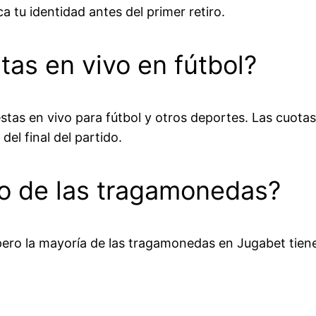
a tu identidad antes del primer retiro.
as en vivo en fútbol?
as en vivo para fútbol y otros deportes. Las cuotas 
el final del partido.
io de las tragamonedas?
 pero la mayoría de las tragamonedas en Jugabet tien