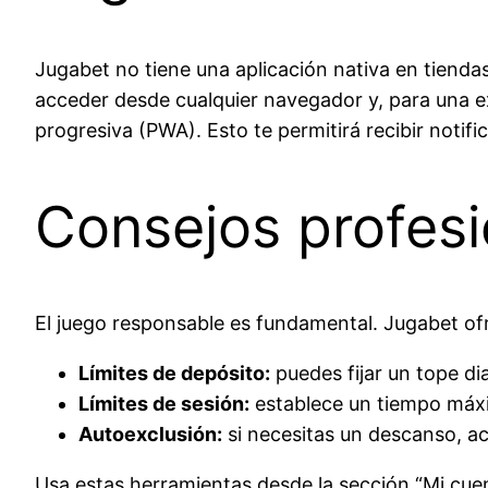
Jugabet no tiene una aplicación nativa en tienda
acceder desde cualquier navegador y, para una exp
progresiva (PWA). Esto te permitirá recibir notif
Consejos profesi
El juego responsable es fundamental. Jugabet of
Límites de depósito:
puedes fijar un tope di
Límites de sesión:
establece un tiempo máxi
Autoexclusión:
si necesitas un descanso, ac
Usa estas herramientas desde la sección “Mi cue