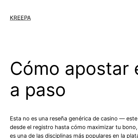
KREEPA
Cómo apostar e
a paso
Esta no es una reseña genérica de casino — este
desde el registro hasta cómo maximizar tu bono,
es una de las disciplinas más populares en la pla