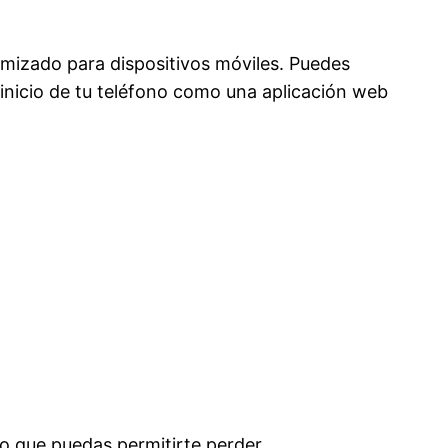
imizado para dispositivos móviles. Puedes
 inicio de tu teléfono como una aplicación web
o que puedas permitirte perder.