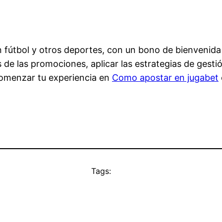
 fútbol y otros deportes, con un bono de bienvenida 
de las promociones, aplicar las estrategias de gestió
 comenzar tu experiencia en
Como apostar en jugabet
Tags: