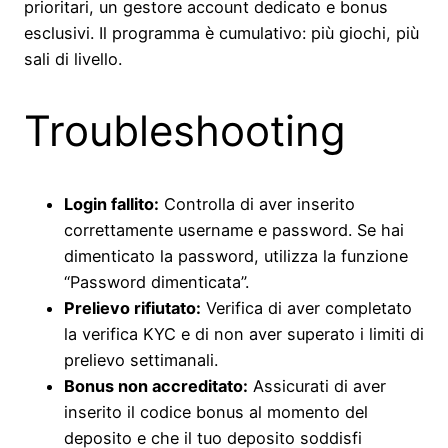
prioritari, un gestore account dedicato e bonus
esclusivi. Il programma è cumulativo: più giochi, più
sali di livello.
Troubleshooting
Login fallito:
Controlla di aver inserito
correttamente username e password. Se hai
dimenticato la password, utilizza la funzione
“Password dimenticata”.
Prelievo rifiutato:
Verifica di aver completato
la verifica KYC e di non aver superato i limiti di
prelievo settimanali.
Bonus non accreditato:
Assicurati di aver
inserito il codice bonus al momento del
deposito e che il tuo deposito soddisfi