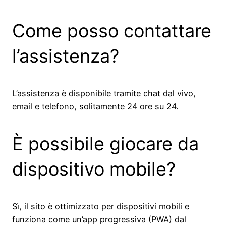
Come posso contattare
l’assistenza?
L’assistenza è disponibile tramite chat dal vivo,
email e telefono, solitamente 24 ore su 24.
È possibile giocare da
dispositivo mobile?
Sì, il sito è ottimizzato per dispositivi mobili e
funziona come un’app progressiva (PWA) dal