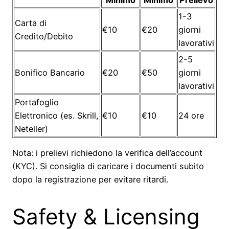
1-3
Carta di
€10
€20
giorni
Credito/Debito
lavorativi
2-5
Bonifico Bancario
€20
€50
giorni
lavorativi
Portafoglio
Elettronico (es. Skrill,
€10
€10
24 ore
Neteller)
Nota: i prelievi richiedono la verifica dell’account
(KYC). Si consiglia di caricare i documenti subito
dopo la registrazione per evitare ritardi.
Safety & Licensing