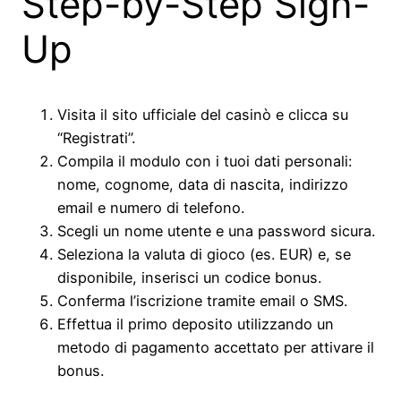
Step-by-Step Sign-
Up
Visita il sito ufficiale del casinò e clicca su
“Registrati”.
Compila il modulo con i tuoi dati personali:
nome, cognome, data di nascita, indirizzo
email e numero di telefono.
Scegli un nome utente e una password sicura.
Seleziona la valuta di gioco (es. EUR) e, se
disponibile, inserisci un codice bonus.
Conferma l’iscrizione tramite email o SMS.
Effettua il primo deposito utilizzando un
metodo di pagamento accettato per attivare il
bonus.