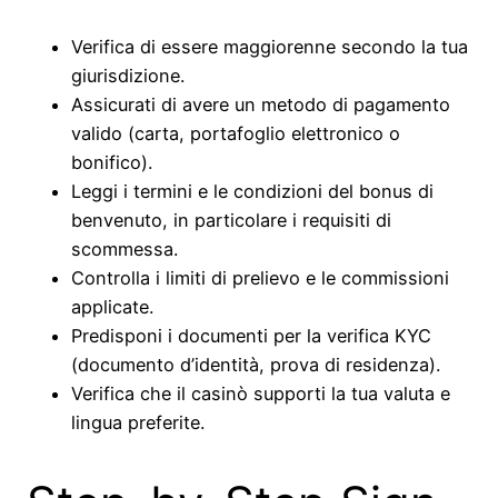
Verifica di essere maggiorenne secondo la tua
giurisdizione.
Assicurati di avere un metodo di pagamento
valido (carta, portafoglio elettronico o
bonifico).
Leggi i termini e le condizioni del bonus di
benvenuto, in particolare i requisiti di
scommessa.
Controlla i limiti di prelievo e le commissioni
applicate.
Predisponi i documenti per la verifica KYC
(documento d’identità, prova di residenza).
Verifica che il casinò supporti la tua valuta e
lingua preferite.