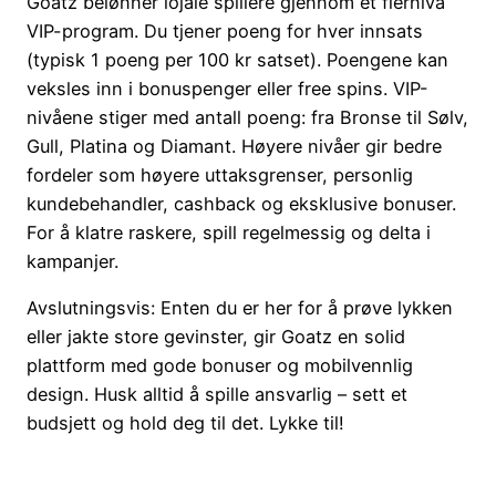
Goatz belønner lojale spillere gjennom et flernivå
VIP-program. Du tjener poeng for hver innsats
(typisk 1 poeng per 100 kr satset). Poengene kan
veksles inn i bonuspenger eller free spins. VIP-
nivåene stiger med antall poeng: fra Bronse til Sølv,
Gull, Platina og Diamant. Høyere nivåer gir bedre
fordeler som høyere uttaksgrenser, personlig
kundebehandler, cashback og eksklusive bonuser.
For å klatre raskere, spill regelmessig og delta i
kampanjer.
Avslutningsvis: Enten du er her for å prøve lykken
eller jakte store gevinster, gir Goatz en solid
plattform med gode bonuser og mobilvennlig
design. Husk alltid å spille ansvarlig – sett et
budsjett og hold deg til det. Lykke til!