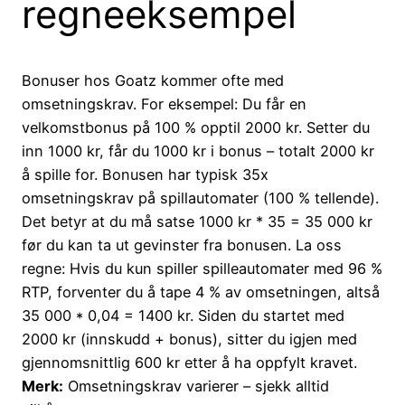
regneeksempel
Bonuser hos Goatz kommer ofte med
omsetningskrav. For eksempel: Du får en
velkomstbonus på 100 % opptil 2000 kr. Setter du
inn 1000 kr, får du 1000 kr i bonus – totalt 2000 kr
å spille for. Bonusen har typisk 35x
omsetningskrav på spillautomater (100 % tellende).
Det betyr at du må satse 1000 kr * 35 = 35 000 kr
før du kan ta ut gevinster fra bonusen. La oss
regne: Hvis du kun spiller spilleautomater med 96 %
RTP, forventer du å tape 4 % av omsetningen, altså
35 000 * 0,04 = 1400 kr. Siden du startet med
2000 kr (innskudd + bonus), sitter du igjen med
gjennomsnittlig 600 kr etter å ha oppfylt kravet.
Merk:
Omsetningskrav varierer – sjekk alltid