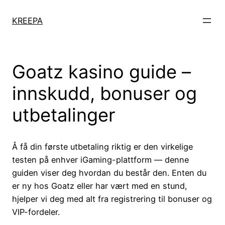
KREEPA
Goatz kasino guide –
innskudd, bonuser og
utbetalinger
Å få din første utbetaling riktig er den virkelige
testen på enhver iGaming-plattform — denne
guiden viser deg hvordan du består den. Enten du
er ny hos Goatz eller har vært med en stund,
hjelper vi deg med alt fra registrering til bonuser og
VIP-fordeler.