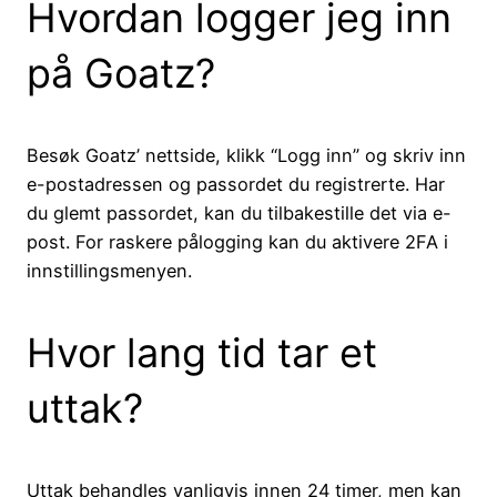
Hvordan logger jeg inn
på Goatz?
Besøk Goatz’ nettside, klikk “Logg inn” og skriv inn
e-postadressen og passordet du registrerte. Har
du glemt passordet, kan du tilbakestille det via e-
post. For raskere pålogging kan du aktivere 2FA i
innstillingsmenyen.
Hvor lang tid tar et
uttak?
Uttak behandles vanligvis innen 24 timer, men kan