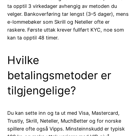
ta opptil 3 virkedager avhengig av metoden du
velger. Bankoverføring tar lengst (3–5 dager), mens
e-lommebøker som Skrill og Neteller ofte er
raskere. Første uttak krever fullført KYC, noe som
kan ta opptil 48 timer.
Hvilke
betalingsmetoder er
tilgjengelige?
Du kan sette inn og ta ut med Visa, Mastercard,
Trustly, Skrill, Neteller, MuchBetter og for norske
spillere ofte også Vipps. Minsteinnskudd er typisk