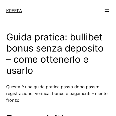
KREEPA
Guida pratica: bullibet
bonus senza deposito
– come ottenerlo e
usarlo
Questa è una guida pratica passo dopo passo:
registrazione, verifica, bonus e pagamenti – niente
fronzoli.