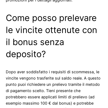
promozioni per i dettagli aggiornati.
Come posso prelevare
le vincite ottenute con
il bonus senza
deposito?
Dopo aver soddisfatto i requisiti di scommessa, le
vincite vengono trasferite sul saldo reale. A questo
punto puoi richiedere un prelievo tramite il metodo
di pagamento scelto. Tieni presente che
potrebbero essere applicati limiti di prelievo (ad
esempio massimo 100 € dal bonus) e potrebbe