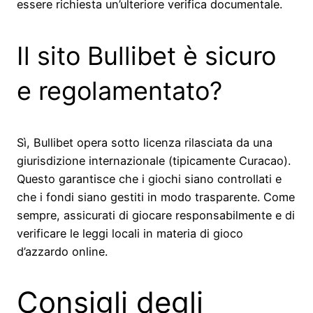
essere richiesta un’ulteriore verifica documentale.
Il sito Bullibet è sicuro
e regolamentato?
Sì, Bullibet opera sotto licenza rilasciata da una
giurisdizione internazionale (tipicamente Curacao).
Questo garantisce che i giochi siano controllati e
che i fondi siano gestiti in modo trasparente. Come
sempre, assicurati di giocare responsabilmente e di
verificare le leggi locali in materia di gioco
d’azzardo online.
Consigli degli