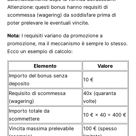
Attenzione: questi bonus hanno requisiti di
scommessa (wagering) da soddisfare prima di
poter prelevare le eventuali vincite.
Nota:
I requisiti variano da promozione a
promozione, ma il meccanismo è sempre lo stesso.
Ecco un esempio di calcolo:
Elemento
Valore
Importo del bonus senza
10 €
deposito
Requisito di scommessa
40x (quaranta
(wagering)
volte)
Importo totale da
10 € × 40 = 400 €
scommettere
Vincita massima prelevabile
100 € (spesso