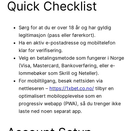
Quick Checklist
Sørg for at du er over 18 år og har gyldig
legitimasjon (pass eller førerkort).
Ha en aktiv e-postadresse og mobiltelefon
klar for verifisering.
Velg en betalingsmetode som fungerer i Norge
(Visa, Mastercard, Bankoverføring, eller e-
lommebøker som Skrill og Neteller).
For mobiltilgang, besøk nettsiden via
nettleseren –
https://1xbet.co.no/
tilbyr en
optimalisert mobilopplevelse som en
progressiv webapp (PWA), så du trenger ikke
laste ned noen separat app.