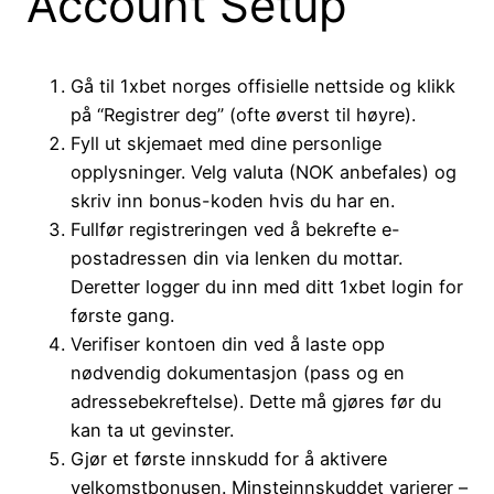
Account Setup
Gå til 1xbet norges offisielle nettside og klikk
på “Registrer deg” (ofte øverst til høyre).
Fyll ut skjemaet med dine personlige
opplysninger. Velg valuta (NOK anbefales) og
skriv inn bonus-koden hvis du har en.
Fullfør registreringen ved å bekrefte e-
postadressen din via lenken du mottar.
Deretter logger du inn med ditt 1xbet login for
første gang.
Verifiser kontoen din ved å laste opp
nødvendig dokumentasjon (pass og en
adressebekreftelse). Dette må gjøres før du
kan ta ut gevinster.
Gjør et første innskudd for å aktivere
velkomstbonusen. Minsteinnskuddet varierer –