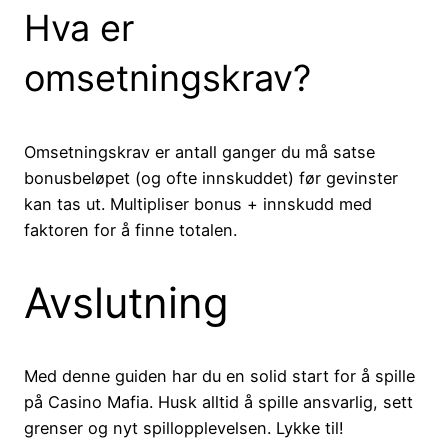
Hva er
omsetningskrav?
Omsetningskrav er antall ganger du må satse
bonusbeløpet (og ofte innskuddet) før gevinster
kan tas ut. Multipliser bonus + innskudd med
faktoren for å finne totalen.
Avslutning
Med denne guiden har du en solid start for å spille
på Casino Mafia. Husk alltid å spille ansvarlig, sett
grenser og nyt spillopplevelsen. Lykke til!