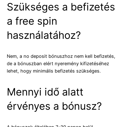
Szükséges a befizetés
a free spin
használatához?
Nem, a no deposit bónuszhoz nem kell befizetés,
de a bónuszban elért nyeremény kifizetéséhez
lehet, hogy minimális befizetés szükséges.
Mennyi idő alatt
érvényes a bónusz?
A bónuszok általában 7–30 napon belül