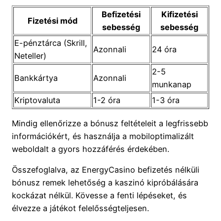
Befizetési
Kifizetési
Fizetési mód
sebesség
sebesség
E-pénztárca (Skrill,
Azonnali
24 óra
Neteller)
2-5
Bankkártya
Azonnali
munkanap
Kriptovaluta
1-2 óra
1-3 óra
Mindig ellenőrizze a bónusz feltételeit a legfrissebb
információkért, és használja a mobiloptimalizált
weboldalt a gyors hozzáférés érdekében.
Összefoglalva, az EnergyCasino befizetés nélküli
bónusz remek lehetőség a kaszinó kipróbálására
kockázat nélkül. Kövesse a fenti lépéseket, és
élvezze a játékot felelősségteljesen.