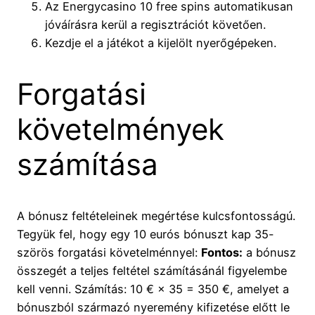
Az Energycasino 10 free spins automatikusan
jóváírásra kerül a regisztrációt követően.
Kezdje el a játékot a kijelölt nyerőgépeken.
Forgatási
követelmények
számítása
A bónusz feltételeinek megértése kulcsfontosságú.
Tegyük fel, hogy egy 10 eurós bónuszt kap 35-
szörös forgatási követelménnyel:
Fontos:
a bónusz
összegét a teljes feltétel számításánál figyelembe
kell venni. Számítás: 10 € × 35 = 350 €, amelyet a
bónuszból származó nyeremény kifizetése előtt le