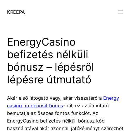
KREEPA
EnergyCasino
befizetés nélküli
bónusz – lépésről
lépésre útmutató
Akár első látogató vagy, akár visszatérő a
Energy
casino no deposit bonus
-nál, ez az útmutató
bemutatja az összes fontos funkciót. Az
EnergyCasino befizetés nélküli bónusz kód
használatával akár azonnali játékélményt szerezhet