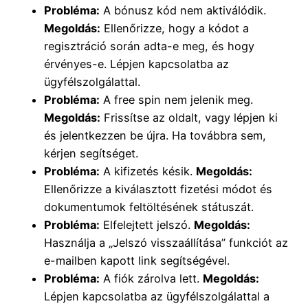
Probléma:
A bónusz kód nem aktiválódik.
Megoldás:
Ellenőrizze, hogy a kódot a
regisztráció során adta-e meg, és hogy
érvényes-e. Lépjen kapcsolatba az
ügyfélszolgálattal.
Probléma:
A free spin nem jelenik meg.
Megoldás:
Frissítse az oldalt, vagy lépjen ki
és jelentkezzen be újra. Ha továbbra sem,
kérjen segítséget.
Probléma:
A kifizetés késik.
Megoldás:
Ellenőrizze a kiválasztott fizetési módot és
dokumentumok feltöltésének státuszát.
Probléma:
Elfelejtett jelszó.
Megoldás:
Használja a „Jelszó visszaállítása” funkciót az
e-mailben kapott link segítségével.
Probléma:
A fiók zárolva lett.
Megoldás:
Lépjen kapcsolatba az ügyfélszolgálattal a