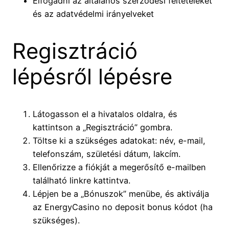
Elfogadni az általános szerződési feltételeket
és az adatvédelmi irányelveket
Regisztráció
lépésről lépésre
Látogasson el a hivatalos oldalra, és
kattintson a „Regisztráció” gombra.
Töltse ki a szükséges adatokat: név, e-mail,
telefonszám, születési dátum, lakcím.
Ellenőrizze a fiókját a megerősítő e-mailben
található linkre kattintva.
Lépjen be a „Bónuszok” menübe, és aktiválja
az EnergyCasino no deposit bonus kódot (ha
szükséges).