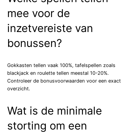
mee voor de
inzetvereiste van
bonussen?
Gokkasten tellen vaak 100%, tafelspellen zoals
blackjack en roulette tellen meestal 10-20%.
Controleer de bonusvoorwaarden voor een exact
overzicht.
Wat is de minimale
storting om een