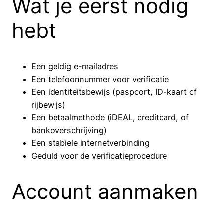
Wat je eerst nodig
hebt
Een geldig e-mailadres
Een telefoonnummer voor verificatie
Een identiteitsbewijs (paspoort, ID-kaart of
rijbewijs)
Een betaalmethode (iDEAL, creditcard, of
bankoverschrijving)
Een stabiele internetverbinding
Geduld voor de verificatieprocedure
Account aanmaken