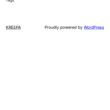
Tags:
KREEPA
Proudly powered by
WordPress