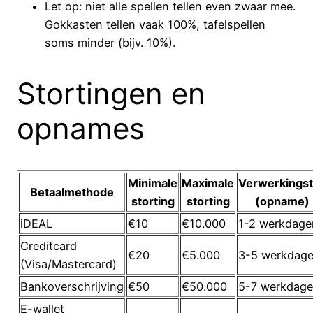
Let op: niet alle spellen tellen even zwaar mee.
Gokkasten tellen vaak 100%, tafelspellen
soms minder (bijv. 10%).
Stortingen en
opnames
Minimale
Maximale
Verwerkingst
Betaalmethode
storting
storting
(opname)
iDEAL
€10
€10.000
1-2 werkdage
Creditcard
€20
€5.000
3-5 werkdag
(Visa/Mastercard)
Bankoverschrijving
€50
€50.000
5-7 werkdag
E-wallet