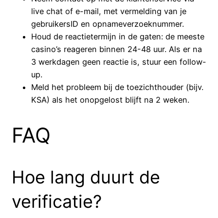
live chat of e-mail, met vermelding van je
gebruikersID en opnameverzoeknummer.
Houd de reactietermijn in de gaten: de meeste
casino’s reageren binnen 24-48 uur. Als er na
3 werkdagen geen reactie is, stuur een follow-
up.
Meld het probleem bij de toezichthouder (bijv.
KSA) als het onopgelost blijft na 2 weken.
FAQ
Hoe lang duurt de
verificatie?