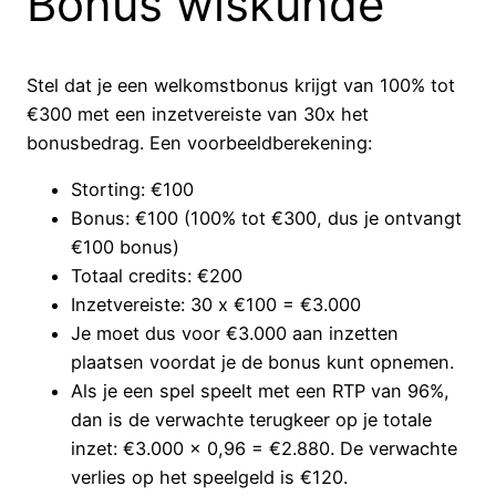
Bonus wiskunde
Stel dat je een welkomstbonus krijgt van 100% tot
€300 met een inzetvereiste van 30x het
bonusbedrag. Een voorbeeldberekening:
Storting: €100
Bonus: €100 (100% tot €300, dus je ontvangt
€100 bonus)
Totaal credits: €200
Inzetvereiste: 30 x €100 = €3.000
Je moet dus voor €3.000 aan inzetten
plaatsen voordat je de bonus kunt opnemen.
Als je een spel speelt met een RTP van 96%,
dan is de verwachte terugkeer op je totale
inzet: €3.000 x 0,96 = €2.880. De verwachte
verlies op het speelgeld is €120.