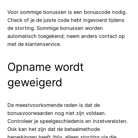
Voor sommige bonussen is een bonuscode nodig.
Check of je de juiste code hebt ingevoerd tijdens
de storting. Sommige bonussen worden
automatisch toegekend; neem anders contact op
met de klantenservice.
Opname wordt
geweigerd
De meestvoorkomende reden is dat de
bonusvoorwaarden nog niet zijn voldaan.
Controleer je speelgeschiedenis en inzetvereisten.
Ook kan het zijn dat de betaalmethode
beperkingen heeft (bijv. alleen storting via die