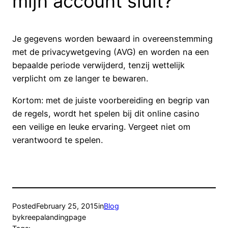
mijn account sluit?
Je gegevens worden bewaard in overeenstemming
met de privacywetgeving (AVG) en worden na een
bepaalde periode verwijderd, tenzij wettelijk
verplicht om ze langer te bewaren.
Kortom: met de juiste voorbereiding en begrip van
de regels, wordt het spelen bij dit online casino
een veilige en leuke ervaring. Vergeet niet om
verantwoord te spelen.
Posted
February 25, 2015
in
Blog
by
kreepalandingpage