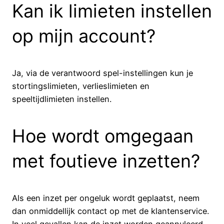
Kan ik limieten instellen
op mijn account?
Ja, via de verantwoord spel-instellingen kun je
stortingslimieten, verlieslimieten en
speeltijdlimieten instellen.
Hoe wordt omgegaan
met foutieve inzetten?
Als een inzet per ongeluk wordt geplaatst, neem
dan onmiddellijk contact op met de klantenservice.