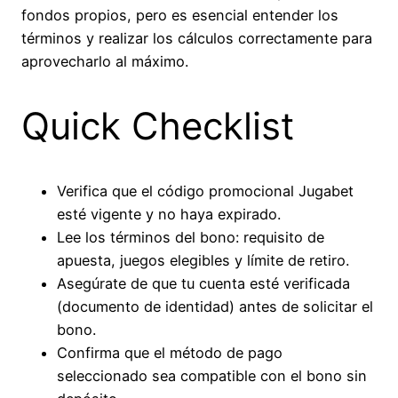
fondos propios, pero es esencial entender los
términos y realizar los cálculos correctamente para
aprovecharlo al máximo.
Quick Checklist
Verifica que el código promocional Jugabet
esté vigente y no haya expirado.
Lee los términos del bono: requisito de
apuesta, juegos elegibles y límite de retiro.
Asegúrate de que tu cuenta esté verificada
(documento de identidad) antes de solicitar el
bono.
Confirma que el método de pago
seleccionado sea compatible con el bono sin