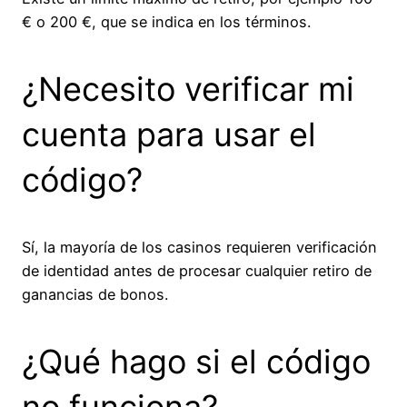
€ o 200 €, que se indica en los términos.
¿Necesito verificar mi
cuenta para usar el
código?
Sí, la mayoría de los casinos requieren verificación
de identidad antes de procesar cualquier retiro de
ganancias de bonos.
¿Qué hago si el código