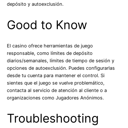
depósito y autoexclusión.
Good to Know
El casino ofrece herramientas de juego
responsable, como límites de depósito
diarios/semanales, límites de tiempo de sesión y
opciones de autoexclusión. Puedes configurarlas
desde tu cuenta para mantener el control. Si
sientes que el juego se vuelve problemático,
contacta al servicio de atención al cliente o a
organizaciones como Jugadores Anónimos.
Troubleshooting