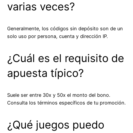
varias veces?
Generalmente, los códigos sin depósito son de un
solo uso por persona, cuenta y dirección IP.
¿Cuál es el requisito de
apuesta típico?
Suele ser entre 30x y 50x el monto del bono.
Consulta los términos específicos de tu promoción.
¿Qué juegos puedo